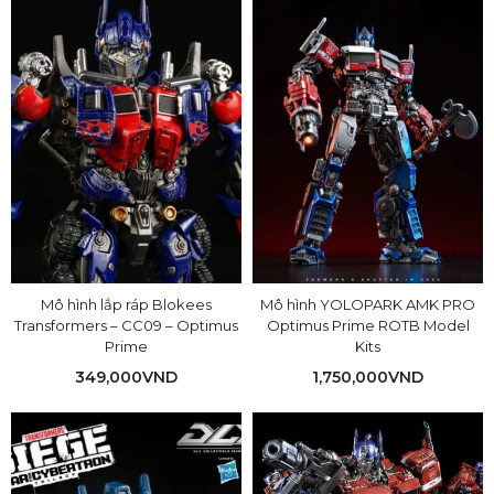
Mô hình lắp ráp Blokees
Mô hình YOLOPARK AMK PRO
Transformers – CC09 – Optimus
Optimus Prime ROTB Model
Prime
Kits
349,000
VND
1,750,000
VND