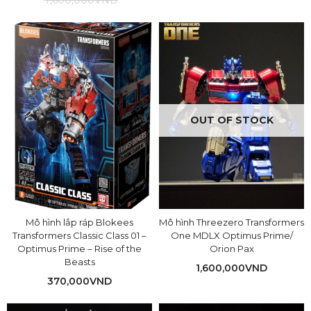
7,600,000
VND
OUT OF STOCK
Mô hình lắp ráp Blokees
Mô hình Threezero Transformers
Transformers Classic Class 01 –
One MDLX Optimus Prime/
Optimus Prime – Rise of the
Orion Pax
Beasts
1,600,000
VND
370,000
VND