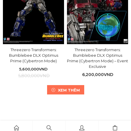
Threezero Transformers:
Threezero Transformers:
Bumblebee DLX Optimus
Bumblebee DLX Optimus
Prime (Cybertron Mode)
Prime (Cybertron Mode) – Event
Exclusive
5,600,000
VND
6,200,000
VND
5,800,000
VND
XEM THÊM