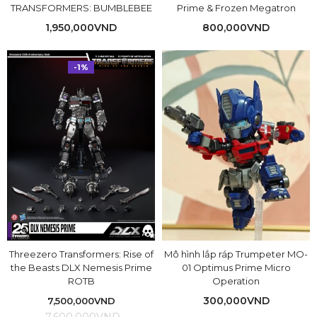
TRANSFORMERS: BUMBLEBEE
Prime & Frozen Megatron
1,950,000
VND
800,000
VND
-1%
Threezero Transformers: Rise of
Mô hình lắp ráp Trumpeter MO-
the Beasts DLX Nemesis Prime
01 Optimus Prime Micro
ROTB
Operation
300,000
VND
7,500,000
VND