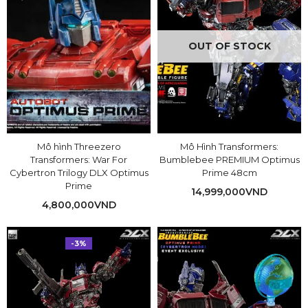
OUT OF STOCK
Mô hình Threezero
Mô Hình Transformers:
Transformers: War For
Bumblebee PREMIUM Optimus
Cybertron Trilogy DLX Optimus
Prime 48cm
Prime
14,999,000
VND
4,800,000
VND
-3%