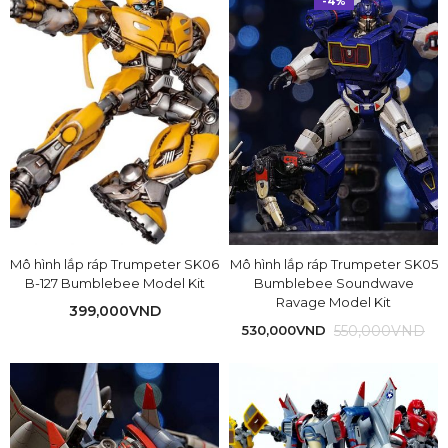
-4%
Mô hình lắp ráp Trumpeter SK06
Mô hình lắp ráp Trumpeter SK05
B-127 Bumblebee Model Kit
Bumblebee Soundwave
Ravage Model Kit
399,000
VND
550,000
VND
530,000
VND