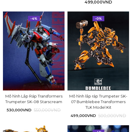
499,000
VND
-4%
-0%
Mô hình Lắp Ráp Transformers
Mô hình lắp ráp Trumpeter SK-
Trumpeter SK-08 Starscream
07 Bumblebee Transformers
TLK Model Kit
550,000
VND
530,000
VND
500,000
VND
499,000
VND