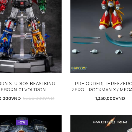
RN STUDIOS BEASTKING
[PRE-ORDER] THREEZER
REBORN-01 VOLTRON
ZERO – ROCKMAN X / MEG
0,000
VND
1,350,000
VND
6,200,000
VND
-2%