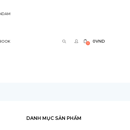
UNDAM
0
VND
BOOK
0
DANH MỤC SẢN PHẨM