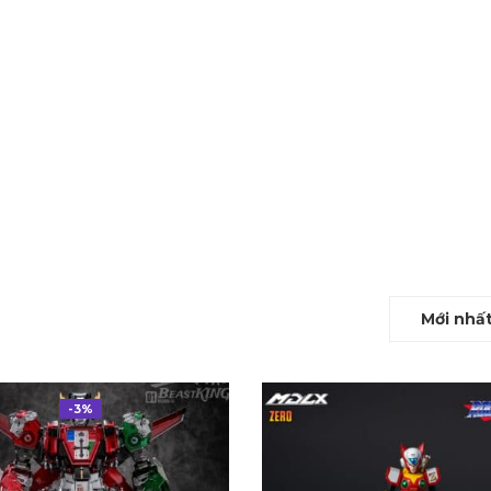
Mới nhấ
-3%