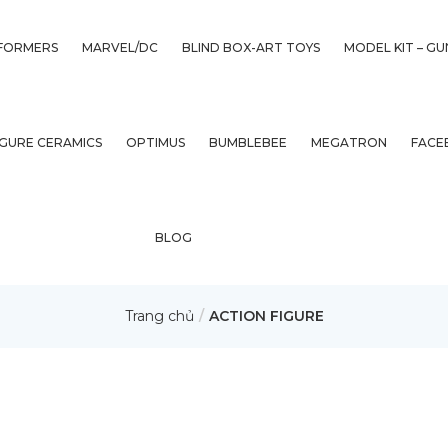
FORMERS
MARVEL/DC
BLIND BOX-ART TOYS
MODEL KIT – G
IGURE CERAMICS
OPTIMUS
BUMBLEBEE
MEGATRON
FACE
BLOG
Trang chủ
ACTION FIGURE