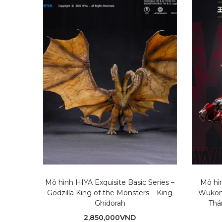
Mô hình HIYA Exquisite Basic Series –
Mô hì
Godzilla King of the Monsters – King
Wukon
Ghidorah
Thá
2,850,000
VND