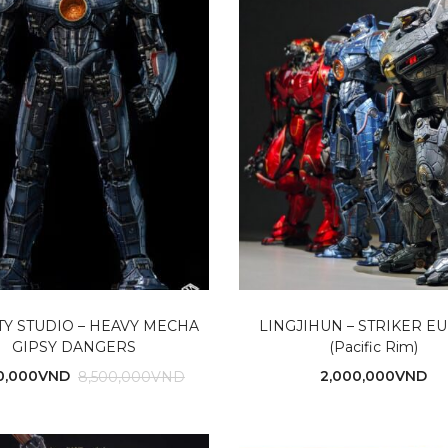
ITY STUDIO – HEAVY MECHA
LINGJIHUN – STRIKER E
GIPSY DANGERS
(Pacific Rim)
0,000
VND
2,000,000
VND
8,500,000
VND