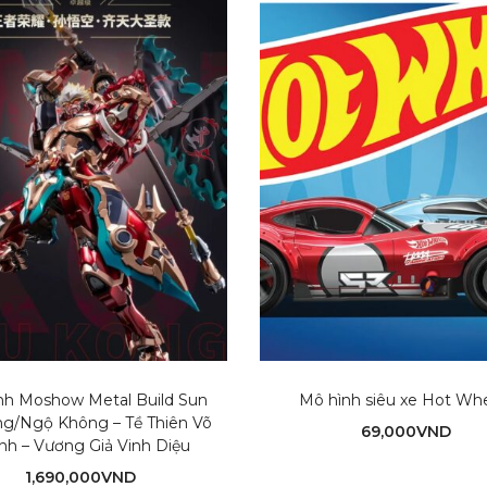
nh Moshow Metal Build Sun
Mô hình siêu xe Hot Wh
g/Ngộ Không – Tề Thiên Võ
69,000
VND
nh – Vương Giả Vinh Diệu
1,690,000
VND