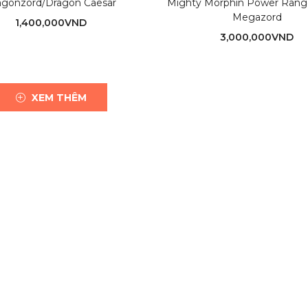
agonzord/Dragon Caesar
Mighty Morphin Power Rang
Megazord
1,400,000
VND
3,000,000
VND
XEM THÊM