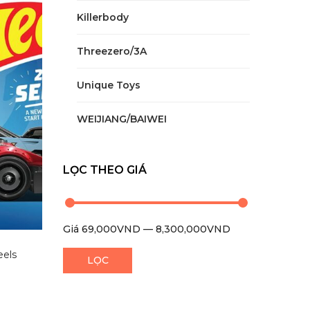
Killerbody
Threezero/3A
Unique Toys
WEIJIANG/BAIWEI
LỌC THEO GIÁ
Giá
69,000VND
—
8,300,000VND
eels
LỌC