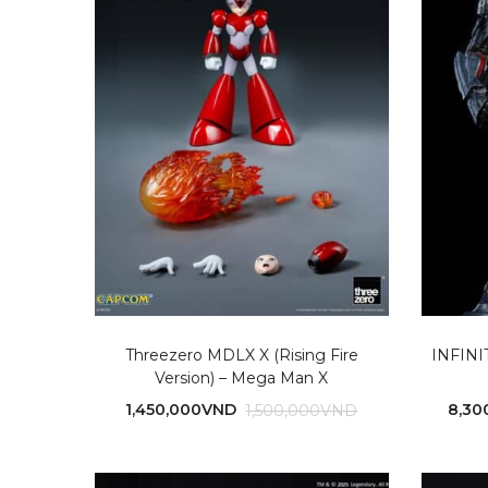
Threezero MDLX X (Rising Fire
INFIN
Version) – Mega Man X
1,450,000
VND
8,30
1,500,000
VND