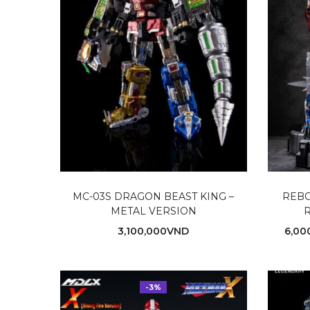
MC-03S DRAGON BEAST KING –
REBO
METAL VERSION
3,100,000
VND
6,00
-3%