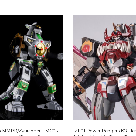
h MMPR/Zyuranger – MC05 –
ZL01 Power Rangers KO Fla