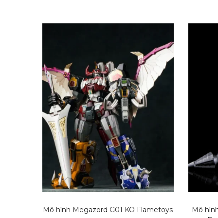
Mô hình Megazord G01 KO Flametoys
Mô hìn