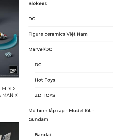
Blokees
DC
Figure ceramics Việt Nam
Marvel/DC
DC
Hot Toys
O MDLX
A MAN X
ZD TOYS
Mô hình lắp ráp - Model Kit -
Gundam
Bandai