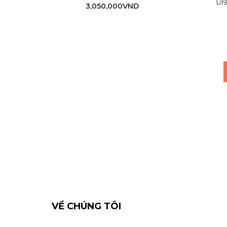
Dr
3,050,000
VND
VỀ CHÚNG TÔI
-------------------------------------