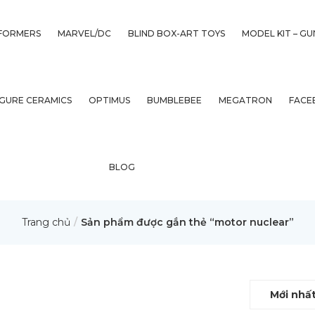
FORMERS
MARVEL/DC
BLIND BOX-ART TOYS
MODEL KIT – G
IGURE CERAMICS
OPTIMUS
BUMBLEBEE
MEGATRON
FACE
BLOG
Trang chủ
Sản phẩm được gắn thẻ “motor nuclear”
Mới nhấ