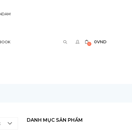
UNDAM
0
VND
BOOK
0
DANH MỤC SẢN PHẨM
t