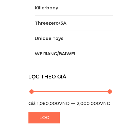
Killerbody
Threezero/3A
Unique Toys
WEIJIANG/BAIWEI
LỌC THEO GIÁ
Giá
1,080,000VND
—
2,000,000VND
0
LỌC