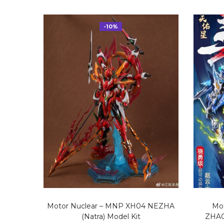
-10%
Motor Nuclear – MNP XH04 NEZHA
Mo
(Natra) Model Kit
ZHAO