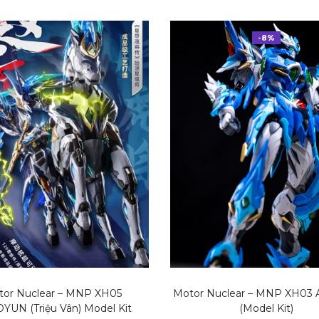
-8%
tor Nuclear – MNP XH05
Motor Nuclear – MNP XH03
YUN (Triệu Vân) Model Kit
(Model Kit)