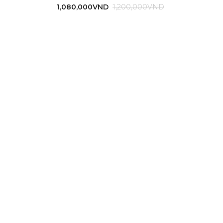
1,080,000
VND
1,200,000
VND