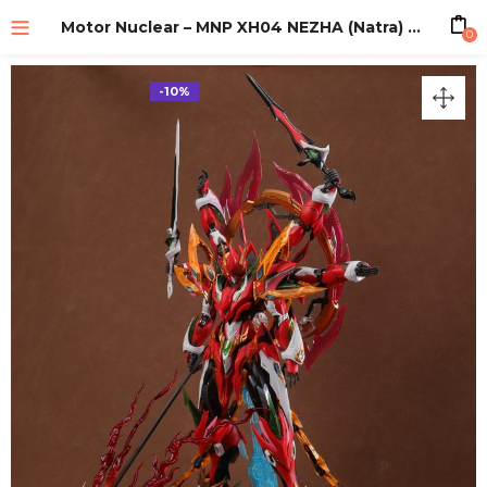
Motor Nuclear – MNP XH04 NEZHA (Natra) Model Kit
0
-10%