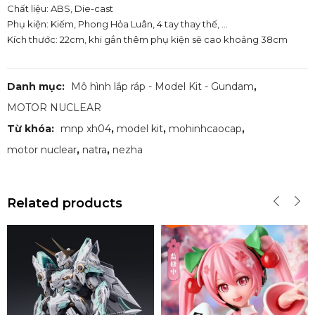
Chất liệu: ABS, Die-cast
Phụ kiện: Kiếm, Phong Hỏa Luân, 4 tay thay thế, …
Kích thước: 22cm, khi gắn thêm phụ kiện sẽ cao khoảng 38cm
Danh mục:
Mô hình lắp ráp - Model Kit - Gundam
,
MOTOR NUCLEAR
Từ khóa:
mnp xh04
,
model kit
,
mohinhcaocap
,
motor nuclear
,
natra
,
nezha
Related products