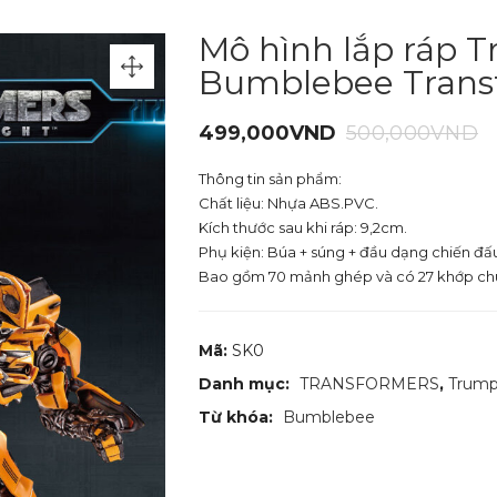
Mô hình lắp ráp 
Bumblebee Transf
499,000
VND
500,000
VND
Thông tin sản phẩm:
Chất liệu: Nhựa ABS.PVC.
Kích thước sau khi ráp: 9,2cm.
Phụ kiện: Búa + súng + đầu dạng chiến đấu
Bao gồm 70 mảnh ghép và có 27 khớp ch
Mã:
SK0
Danh mục:
TRANSFORMERS
,
Trump
Từ khóa:
Bumblebee