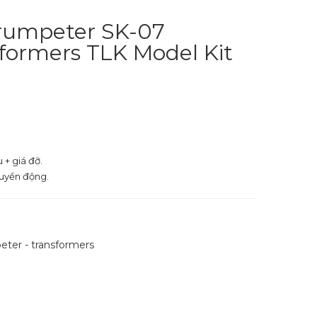
Trumpeter SK-07
ormers TLK Model Kit
 + giá đỡ.
uyển động.
eter - transformers