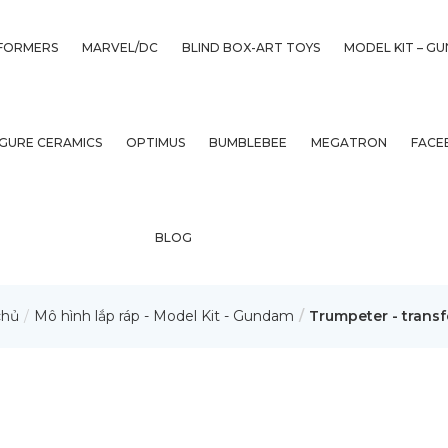
FORMERS
MARVEL/DC
BLIND BOX-ART TOYS
MODEL KIT – G
IGURE CERAMICS
OPTIMUS
BUMBLEBEE
MEGATRON
FACE
BLOG
chủ
Mô hình lắp ráp - Model Kit - Gundam
Trumpeter - trans