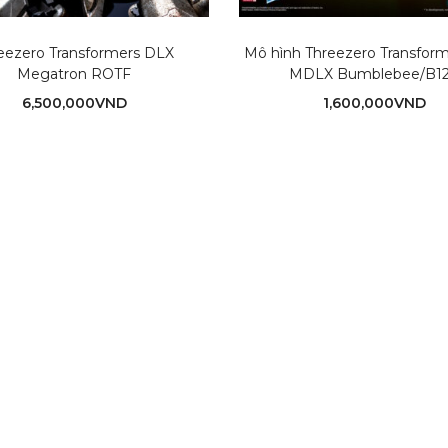
eezero Transformers DLX
Mô hình Threezero Transfor
Megatron ROTF
MDLX Bumblebee/B1
6,500,000
VND
1,600,000
VND