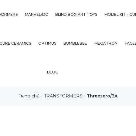
FORMERS
MARVEL/DC
BLIND BOX-ART TOYS
MODEL KIT – G
IGURE CERAMICS
OPTIMUS
BUMBLEBEE
MEGATRON
FACE
BLOG
Trang chủ
TRANSFORMERS
Threezero/3A