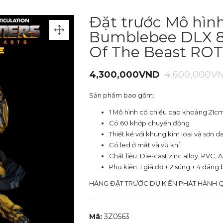
Đặt trước Mô hìn
Bumblebee DLX 8-
Of The Beast RO
4,300,000
VND
4,600,000
V
Sản phẩm bao gồm:
1 Mô hình có chiều cao khoảng 21cm
Có 60 khớp chuyển động
Thiết kế với khung kim loại và sơn
Có led ở mắt và vũ khí.
Chất liệu: Die-cast zinc alloy, PVC,
Phụ kiện: 1 giá đỡ + 2 súng + 4 dáng
HÀNG ĐẶT TRƯỚC DỰ KIẾN PHÁT HÀNH Q
Mã:
3Z0563