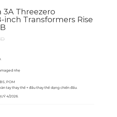
h 3A Threezero
inch Transformers Rise
TB
ND
.
 damaged nhẹ
 ABS, POM
 bàn tay thay thế + đầu thay thế dạng chiến đấu.
UÝ 4/2026.