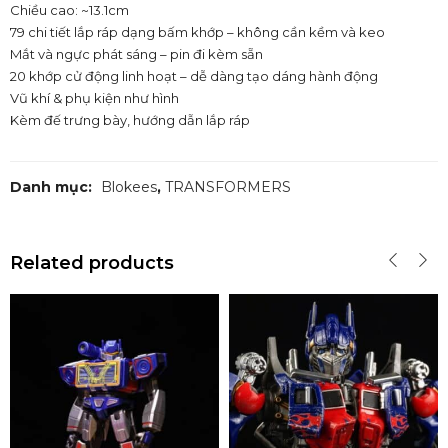
Chiều cao: ~13.1cm
79 chi tiết lắp ráp dạng bấm khớp – không cần kềm và keo
Mắt và ngực phát sáng – pin đi kèm sẵn
20 khớp cử động linh hoạt – dễ dàng tạo dáng hành động
Vũ khí & phụ kiện như hình
Kèm đế trưng bày, hướng dẫn lắp ráp
Danh mục:
Blokees
,
TRANSFORMERS
Related products