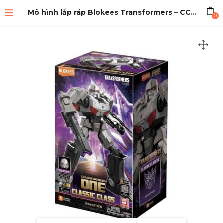
Mô hình lắp ráp Blokees Transformers – CC12 – Movie TF ONE – Megatron
0