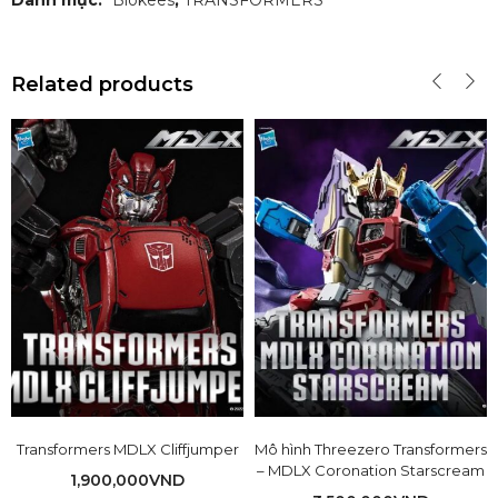
Danh mục:
Blokees
,
TRANSFORMERS
Related products
Transformers MDLX Cliffjumper
Mô hình Threezero Transformers
– MDLX Coronation Starscream
1,900,000
VND