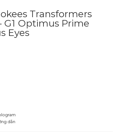
lokees Transformers
 – G1 Optimus Prime
s Eyes
Hologram
ướng dẫn