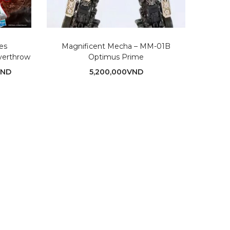
es
Magnificent Mecha – MM-01B
Base Tr
verthrow
Optimus Prime
VND
5,200,000
VND
0