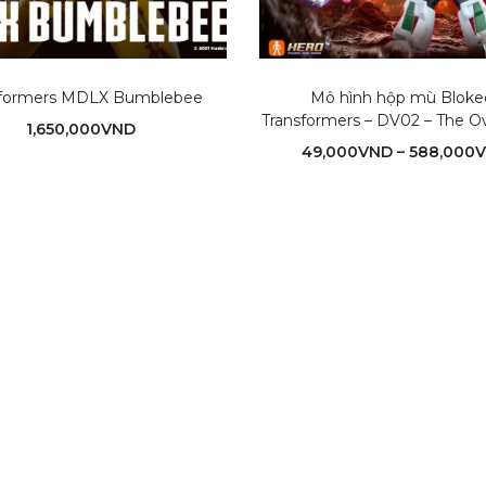
sformers MDLX Bumblebee
Mô hình hộp mù Bloke
Transformers – DV02 – The O
1,650,000
VND
49,000
VND
–
588,000