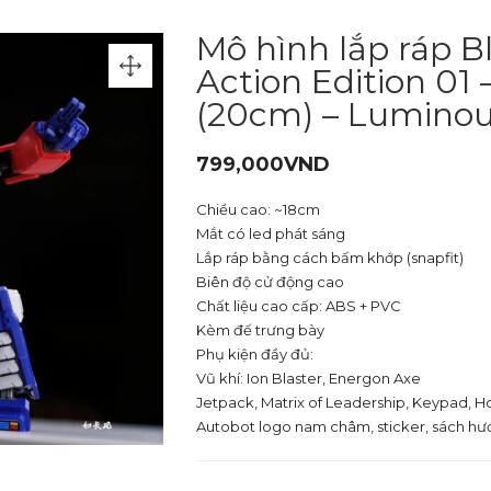
Mô hình lắp ráp B
Action Edition 01
(20cm) – Luminou
799,000
VND
Chiều cao: ~18cm
Mắt có led phát sáng
Lắp ráp bằng cách bấm khớp (snapfit)
Biên độ cử động cao
Chất liệu cao cấp: ABS + PVC
Kèm đế trưng bày
Phụ kiện đầy đủ:
Vũ khí: Ion Blaster, Energon Axe
Jetpack, Matrix of Leadership, Keypad, 
Autobot logo nam châm, sticker, sách h