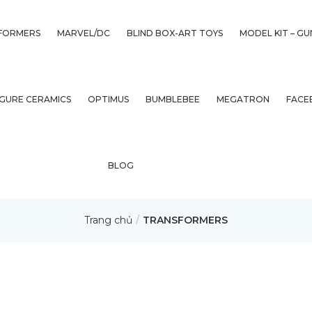
FORMERS
MARVEL/DC
BLIND BOX-ART TOYS
MODEL KIT – G
IGURE CERAMICS
OPTIMUS
BUMBLEBEE
MEGATRON
FACE
BLOG
Trang chủ
TRANSFORMERS