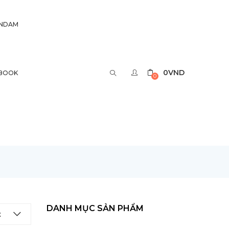
UNDAM
0
VND
BOOK
0
DANH MỤC SẢN PHẨM
t