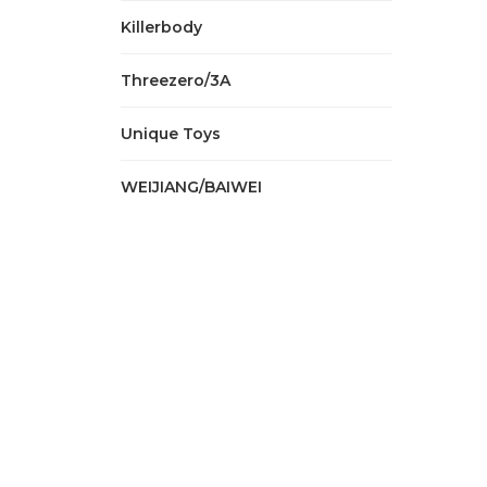
Killerbody
Threezero/3A
Unique Toys
WEIJIANG/BAIWEI
0