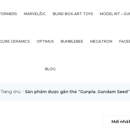
FORMERS
MARVEL/DC
BLIND BOX-ART TOYS
MODEL KIT – G
IGURE CERAMICS
OPTIMUS
BUMBLEBEE
MEGATRON
FACE
BLOG
Trang chủ
Sản phẩm được gắn thẻ “Gunpla. Gundam Seed”
Mới nhấ