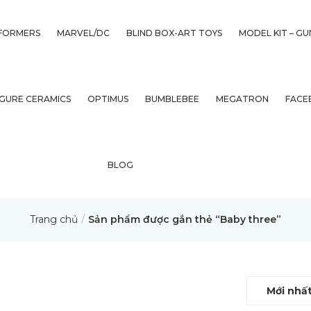
FORMERS
MARVEL/DC
BLIND BOX-ART TOYS
MODEL KIT – G
IGURE CERAMICS
OPTIMUS
BUMBLEBEE
MEGATRON
FACE
BLOG
Trang chủ
Sản phẩm được gắn thẻ “Baby three”
Mới nhấ