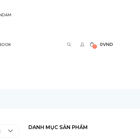
UNDAM
0
VND
BOOK
0
DANH MỤC SẢN PHẨM
t