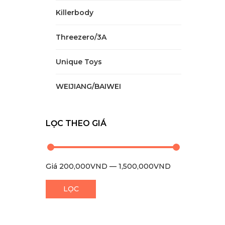
Killerbody
Threezero/3A
Unique Toys
WEIJIANG/BAIWEI
LỌC THEO GIÁ
Giá
200,000VND
—
1,500,000VND
0
LỌC