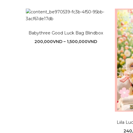
Babythree Good Luck Bag Blindbox
200,000
VND
–
1,500,000
VND
Liila Lu
240