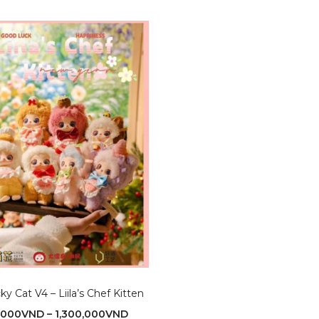
cky Cat V4 – Liila’s Chef Kitten
,000
VND
–
1,300,000
VND