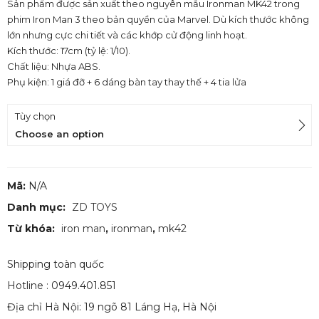
Sản phẩm được sản xuất theo nguyên mẫu Ironman MK42 trong
phim Iron Man 3 theo bản quyền của Marvel. Dù kích thước không
lớn nhưng cực chi tiết và các khớp cử động linh hoạt.
Kích thước: 17cm (tỷ lệ: 1/10).
Chất liệu: Nhựa ABS.
Phụ kiện: 1 giá đỡ + 6 dáng bàn tay thay thế + 4 tia lửa
Tùy chọn
Choose an option
Mã:
N/A
Danh mục:
ZD TOYS
Từ khóa:
iron man
,
ironman
,
mk42
Shipping toàn quốc
Hotline : 0949.401.851
Địa chỉ Hà Nội: 19 ngõ 81 Láng Hạ, Hà Nội