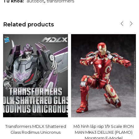
Từ khóa:
autobot
,
transformers
Related products
Transformers MDLX Shattered
Mô hình lắp ráp 1/9 Scale IRON
Glass Rodimus Unicronus
MAN MK43 DELUXE (PLAMO)
Morstorm E-Model