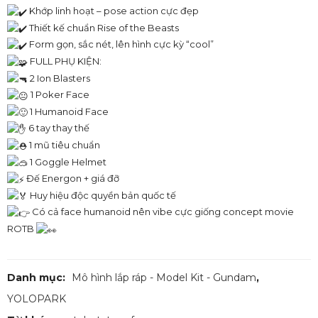
Khớp linh hoạt – pose action cực đẹp
Thiết kế chuẩn Rise of the Beasts
Form gọn, sắc nét, lên hình cực kỳ “cool”
FULL PHỤ KIỆN:
2 Ion Blasters
1 Poker Face
1 Humanoid Face
6 tay thay thế
1 mũ tiêu chuẩn
1 Goggle Helmet
Đế Energon + giá đỡ
Huy hiệu độc quyền bản quốc tế
Có cả face humanoid nên vibe cực giống concept movie
ROTB
Danh mục:
Mô hình lắp ráp - Model Kit - Gundam
,
YOLOPARK