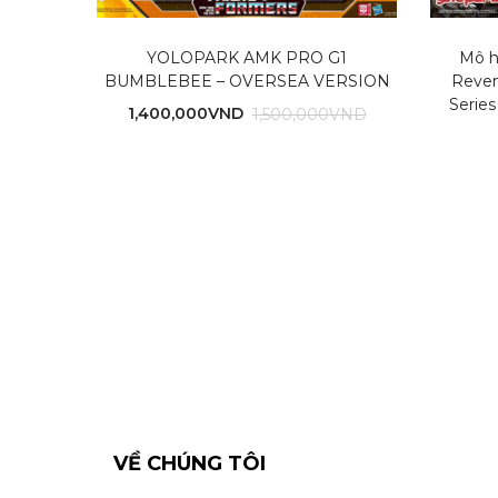
YOLOPARK AMK PRO G1
Mô h
BUMBLEBEE – OVERSEA VERSION
Reven
Serie
1,400,000
VND
1,500,000
VND
VỀ CHÚNG TÔI