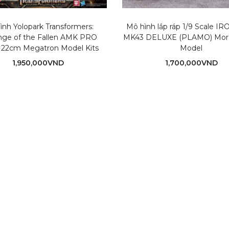
ình Yolopark Transformers:
Mô hình lắp ráp 1/9 Scale 
ge of the Fallen AMK PRO
MK43 DELUXE (PLAMO) Mors
s 22cm Megatron Model Kits
Model
1,950,000
VND
1,700,000
VND