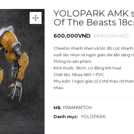
YOLOPARK AMK ser
Of The Beasts 18
600,000
VND
699,000
VND
Cheetor
nhanh nhẹn và tốc độ cực nhanh,
vuốt sắc nhọn và ngọn giáo dài sẵn sàng c
Thông tin sản phẩm:
Kích thước: 18cm, cử động linh hoạt.
Chất liệu: Nhựa ABS + PVC.
Phụ kiện:
1 ngọn giáo (Có thể tháo rời thà
nhau.
Mã:
YPAMKM7CH
Danh mục:
YOLOPARK