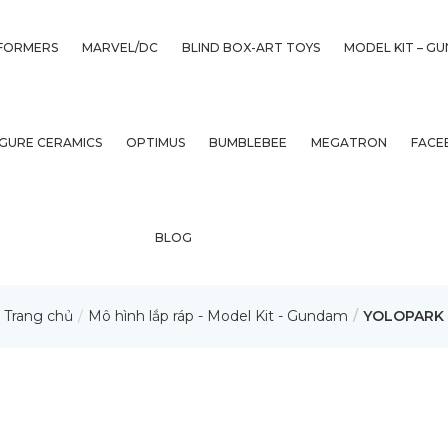
FORMERS
MARVEL/DC
BLIND BOX-ART TOYS
MODEL KIT – G
IGURE CERAMICS
OPTIMUS
BUMBLEBEE
MEGATRON
FACE
BLOG
Trang chủ
Mô hình lắp ráp - Model Kit - Gundam
YOLOPARK