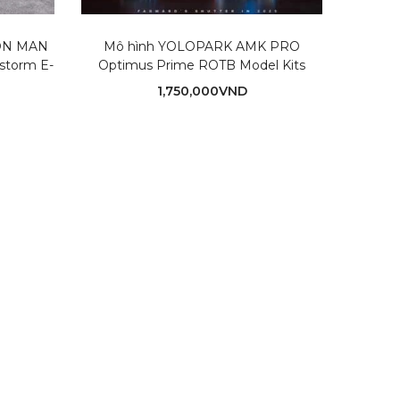
IRON MAN
Mô hình YOLOPARK AMK PRO
YOLOPA
torm E-
Optimus Prime ROTB Model Kits
Rise
1,750,000
VND
60
0