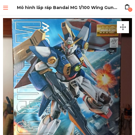
Mô hình lắp ráp Bandai MG 1/100 Wing Gundam
0