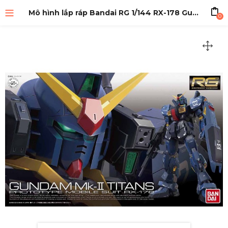
Mô hình lắp ráp Bandai RG 1/144 RX-178 Gundam MkII (Titans Color)
0