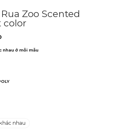
Rua Zoo Scented
 color
D
c nhau ở mỗi mẫu
POLY
 khác nhau