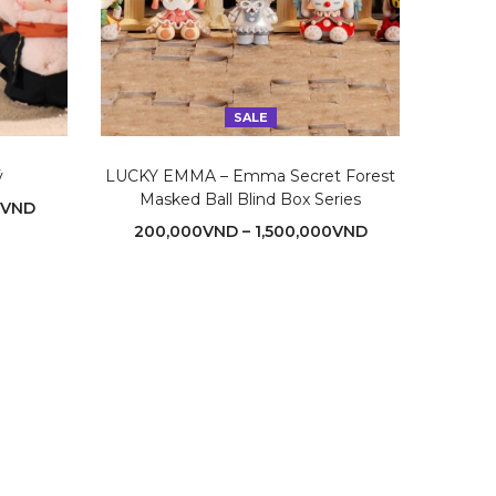
SALE
ý
LUCKY EMMA – Emma Secret Forest
𝗟𝗢𝗩𝗘𝗟
Masked Ball Blind Box Series
VND
200,000
VND
–
1,500,000
VND
29
0