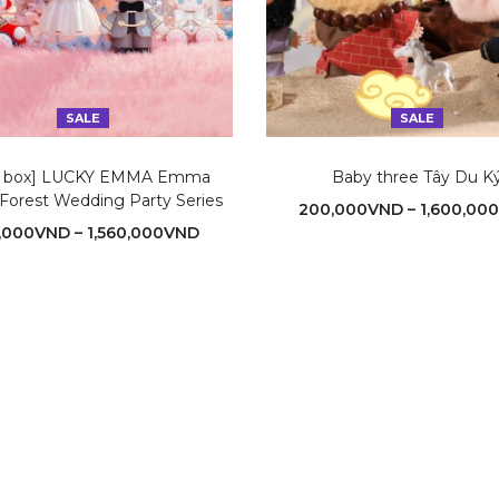
SALE
SALE
nd box] LUCKY EMMA Emma
Baby three Tây Du K
 Forest Wedding Party Series
200,000
VND
–
1,600,000
,000
VND
–
1,560,000
VND