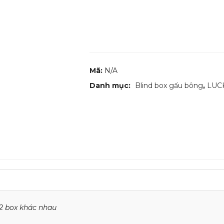
Mã:
N/A
Danh mục:
Blind box gấu bông
,
LUC
12 box khác nhau