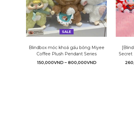
SALE
Blindbox móc khoá gấu bông Miyee
[Bli
Coffee Plush Pendant Series
Secret
150,000
VND
–
800,000
VND
260