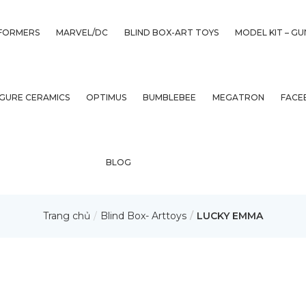
FORMERS
MARVEL/DC
BLIND BOX-ART TOYS
MODEL KIT – G
IGURE CERAMICS
OPTIMUS
BUMBLEBEE
MEGATRON
FACE
BLOG
Trang chủ
Blind Box- Arttoys
LUCKY EMMA