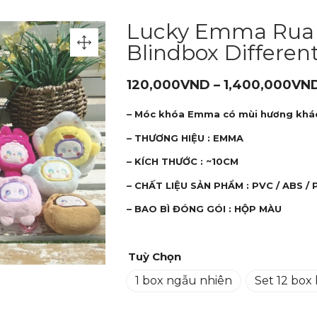
Lucky Emma Rua 
Blindbox Different
120,000
VND
–
1,400,000
VN
– Móc khóa Emma có mùi hương khá
– THƯƠNG HIỆU : EMMA
– KÍCH THƯỚC : ~10CM
– CHẤT LIỆU SẢN PHẨM : PVC / ABS / 
– BAO BÌ ĐÓNG GÓI : HỘP MÀU
Tuỳ Chọn
1 box ngẫu nhiên
Set 12 box