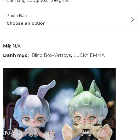
– Cân nặng: 200g/box, 1.28kg/set.
Phiên Bản
Choose an option
Mã:
N/A
Danh mục:
Blind Box- Arttoys
,
LUCKY EMMA