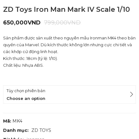
ZD Toys Iron Man Mark IV Scale 1/10
650,000
VND
799,000
VND
Sản phẩm được sản xuất theo nguyên mẫu Ironman MK4 theo bản
quyền của Marvel. Dù kích thước không lớn nhưng cực chi tiết và
các khớp cử động linh hoạt.
Kích thước: 18cm (tỷ lệ: 1/10).
Chất liệu: Nhựa ABS.
Tùy chọn phiên bản
Choose an option
Mã:
MK4
Danh mục:
ZD TOYS