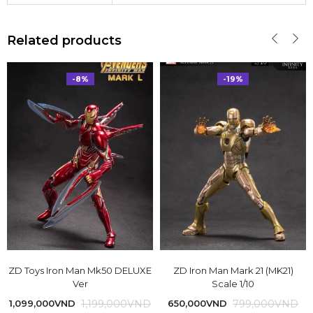
Related products
-8%
-19%
ZD Toys Iron Man Mk50 DELUXE
ZD Iron Man Mark 21 (MK21)
Ver
Scale 1/10
1,199,000
VND
799,000
VND
1,099,000
VND
650,000
VND