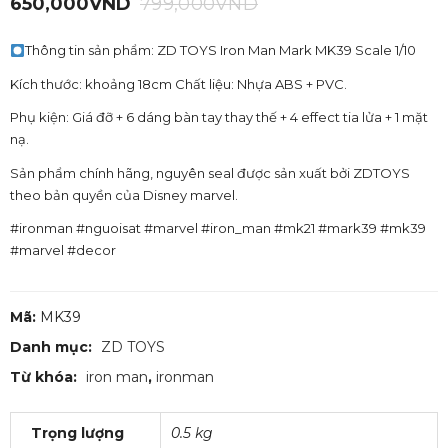
650,000
VND
799,000
VND
Thông tin sản phẩm: ZD TOYS Iron Man Mark MK39 Scale 1/10
Kích thước: khoảng 18cm Chất liệu: Nhựa ABS + PVC.
Phụ kiện: Giá đỡ + 6 dáng bàn tay thay thế + 4 effect tia lửa + 1 mặt
nạ.
Sản phẩm chính hãng, nguyên seal được sản xuất bởi ZDTOYS
theo bản quyền của Disney marvel.
#ironman #nguoisat #marvel #iron_man #mk21 #mark39 #mk39
#marvel #decor
Mã:
MK39
Danh mục:
ZD TOYS
Từ khóa:
iron man
,
ironman
Trọng lượng
0.5 kg