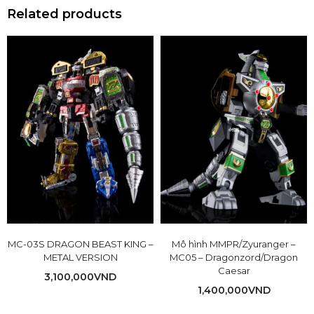
Related products
MC-03S DRAGON BEAST KING –
Mô hình MMPR/Zyuranger –
METAL VERSION
MC05 – Dragonzord/Dragon
Caesar
3,100,000
VND
1,400,000
VND