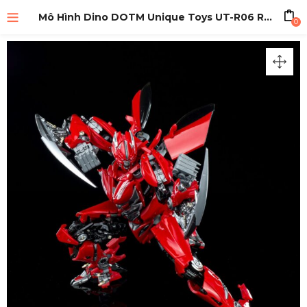
Mô Hình Dino DOTM Unique Toys UT-R06 Red Dasher
0