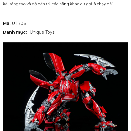
kế, sáng tạo và độ bền thì các hãng khác cứ gọi là chạy dài.
Mã:
UTR06
Danh mục:
Unique Toys