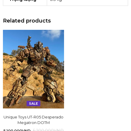
Related products
SALE
Unique Toys UT-R05 Desperado
Megatron DOTM
5,200,000
VND
5,100,000
VND