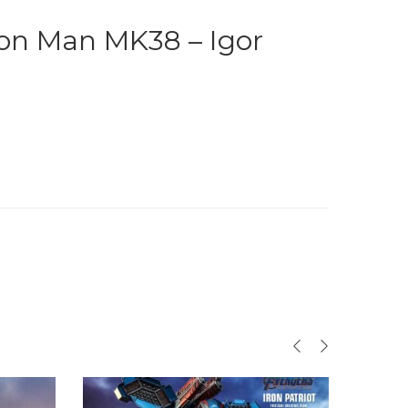
ron Man MK38 – Igor