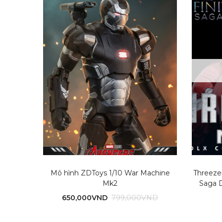
Mô hình ZDToys 1/10 War Machine
Threezer
Mk2
Saga 
650,000
VND
799,000
VND