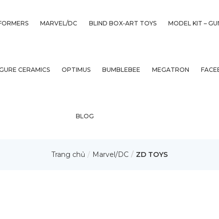
FORMERS
MARVEL/DC
BLIND BOX-ART TOYS
MODEL KIT – G
IGURE CERAMICS
OPTIMUS
BUMBLEBEE
MEGATRON
FACE
BLOG
Trang chủ
Marvel/DC
ZD TOYS