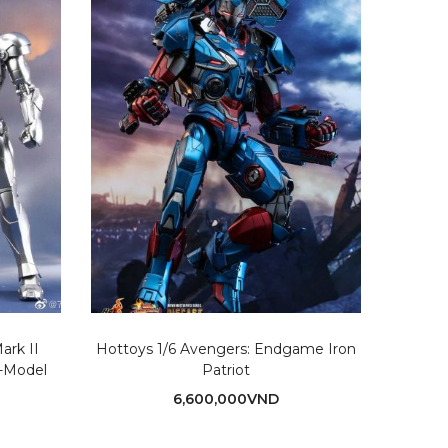
ark II
Hottoys 1/6 Avengers: Endgame Iron
Hott
E-Model
Patriot
6,600,000
VND