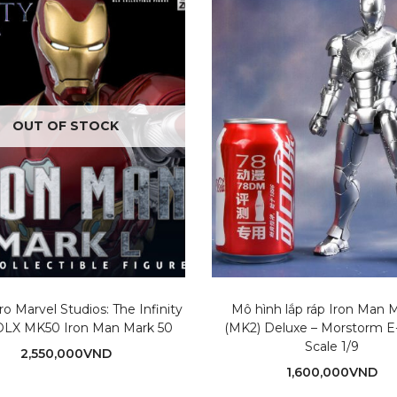
OUT OF STOCK
o Marvel Studios: The Infinity
Mô hình lắp ráp Iron Man M
DLX MK50 Iron Man Mark 50
(MK2) Deluxe – Morstorm 
Scale 1/9
2,550,000
VND
1,600,000
VND