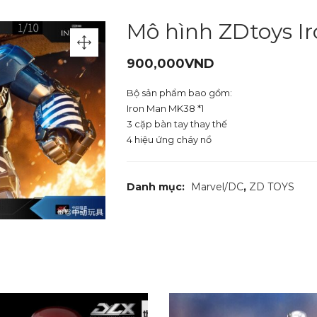
Mô hình ZDtoys I
900,000
VND
Bộ sản phẩm bao gồm:
Iron Man MK38 *1
3 cặp bàn tay thay thế
4 hiệu ứng cháy nổ
Danh mục:
Marvel/DC
,
ZD TOYS