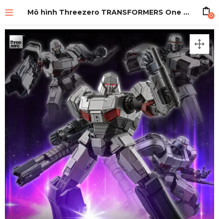
Mô hình Threezero TRANSFORMERS One Movie – MDLX Megatron / D16
0