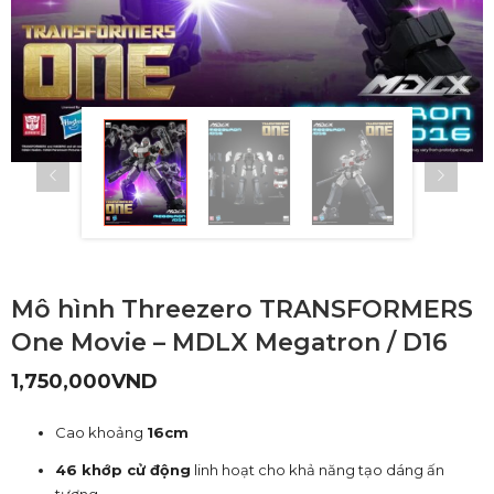
Mô hình Threezero TRANSFORMERS
One Movie – MDLX Megatron / D16
1,750,000
VND
Cao khoảng
16cm
46 khớp cử động
linh hoạt cho khả năng tạo dáng ấn
tượng