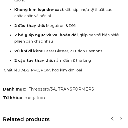
Khung kim loại die-cast
kết hợp nhựa kỹ thuật cao –
chắc chắn và bền bỉ
2 đầu thay thế:
Megatron & D16
2 bộ giáp ngực và vai hoán đổi
, giúp bạn tái hiện nhiều
phiên bản khác nhau
Vũ khí đi kèm:
Laser Blaster, 2 Fusion Cannons
2 cặp tay thay thế:
nắm đấm & thả lỏng
Chất liệu: ABS, PVC, POM, hợp kim kim loại
Danh mục:
Threezero/3A
,
TRANSFORMERS
Từ khóa:
megatron
Related products