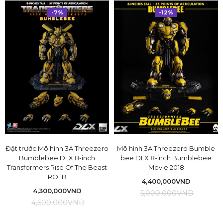
-7%
-12%
Đặt trước Mô hình 3A Threezero
Mô hình 3A Threezero Bumble
Bumblebee DLX 8-inch
bee DLX 8-inch Bumblebee
Transformers Rise Of The Beast
Movie 2018
ROTB
4,400,000
VND
4,300,000
VND
5,000,000
VND
4,600,000
VND