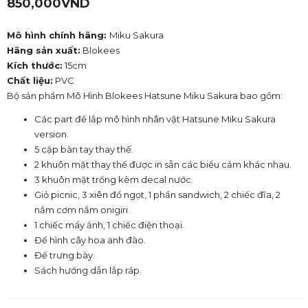
850,000
VND
Mô hình chính hãng:
Miku Sakura
Hãng sản xuất:
Blokees
Kích thước:
15cm
Chất liệu:
PVC
Bộ sản phẩm Mô Hình Blokees Hatsune Miku Sakura bao gồm:
Các part để lắp mô hình nhân vật Hatsune Miku Sakura
version.
5 cặp bàn tay thay thế.
2 khuôn mặt thay thế được in sẵn các biểu cảm khác nhau.
3 khuôn mặt trống kèm decal nước.
Giỏ picnic, 3 xiên đồ ngọt, 1 phần sandwich, 2 chiếc đĩa, 2
nắm cơm nắm onigiri
1 chiếc máy ảnh, 1 chiếc điện thoại.
Đế hình cây hoa anh đào.
Đế trưng bày.
Sách hướng dẫn lắp ráp.