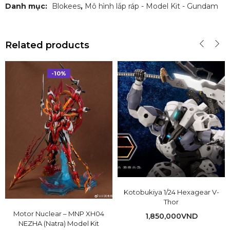
Danh mục:
Blokees
,
Mô hình lắp ráp - Model Kit - Gundam
Related products
-10%
Kotobukiya 1/24 Hexagear V-
Thor
Motor Nuclear – MNP XH04
1,850,000
VND
NEZHA (Natra) Model Kit