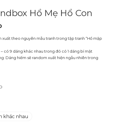
lindbox Hổ Mẹ Hổ Con
D
 xuất theo nguyên mẫu tranh trong tập tranh “Hổ mập
– có 9 dáng khác nhau trong đó có 1 dáng bí mật
ông. Dáng hiếm sẽ random xuất hiện ngẫu nhiên trong
ND
on khác nhau