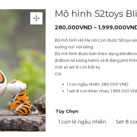
Mô hình 52toys B
280,000
VND
–
1,999,000
VN
Bộ mô hình Hổ Mẹ Hổ Con được 52toys sản
xuống núi” nổi tiếng.
Bộ mô hình được bán theo dạng blindbox 
(Edition số lượng hiếm) và 8 dáng phổ th
một số set 8 con bất kỳ.
Giá:
1 con ngẫu nhiên: 280.000 VND
1 set 8 con khác nhau: 1.999.000 V
Tùy Chọn
1 con lẻ ngẫu nhiên
Set 8 c