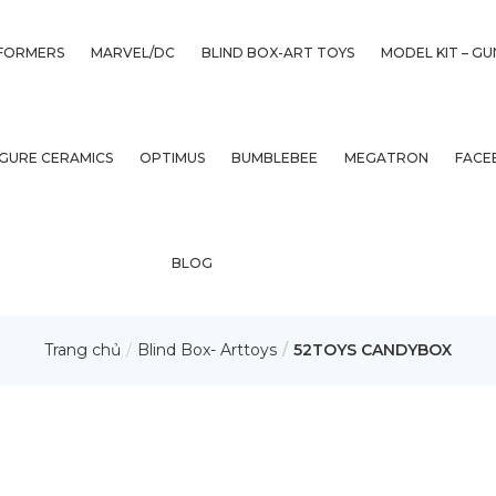
FORMERS
MARVEL/DC
BLIND BOX-ART TOYS
MODEL KIT – G
IGURE CERAMICS
OPTIMUS
BUMBLEBEE
MEGATRON
FACE
BLOG
Trang chủ
Blind Box- Arttoys
52TOYS CANDYBOX