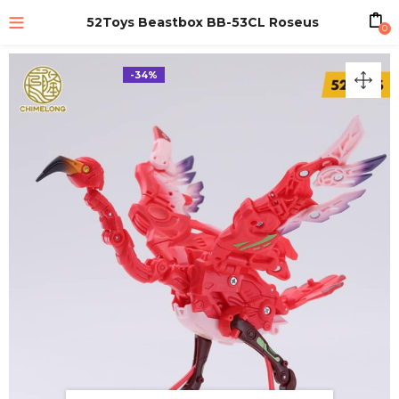
52Toys Beastbox BB-53CL Roseus
0
-34%