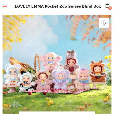
𝗟𝗢𝗩𝗘𝗟𝗬 𝗘𝗠𝗠𝗔 𝗣𝗼𝗰𝗸𝗲𝘁 𝗭𝗼𝗼 𝗦𝗲𝗿𝗶𝗲𝘀 𝗕𝗹𝗶𝗻𝗱 𝗕𝗼𝘅
0