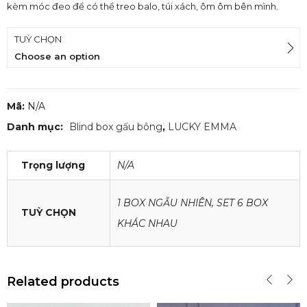
kèm móc đeo để có thể treo balo, túi xách, ôm ôm bên mình.
TUỲ CHỌN
Choose an option
Mã:
N/A
Danh mục:
Blind box gấu bông
,
LUCKY EMMA
Trọng lượng
N/A
1 BOX NGẪU NHIÊN, SET 6 BOX
TUỲ CHỌN
KHÁC NHAU
Related products