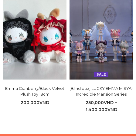
SALE
Emma Cranberry/Black Velvet
[Blind box] LUCKY EMMA MISYA-
Plush Toy 18cm
Incredible Mansion Series
200,000
VND
250,000
VND
–
1,400,000
VND