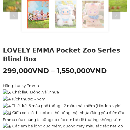
𝗟𝗢𝗩𝗘𝗟𝗬 𝗘𝗠𝗠𝗔 𝗣𝗼𝗰𝗸𝗲𝘁 𝗭𝗼𝗼 𝗦𝗲𝗿𝗶𝗲𝘀
𝗕𝗹𝗶𝗻𝗱 𝗕𝗼𝘅
299,000
VND
–
1,550,000
VND
Hãng: Lucky Emma
Chất liệu: Bông, vải, nhựa
Kích thước: ~17cm
Thiết kế: 6 mẫu phổ thông – 2 mẫu màu hiếm (Hidden style)
Giữa cơn sốt blindbox thú bông mặt nhựa đáng yêu điên đảo,
Emma của chúng ta cũng có các em bé dễ thương không kém.
Các em bé lông cực mềm, đường may, màu sắc sắc nét, có